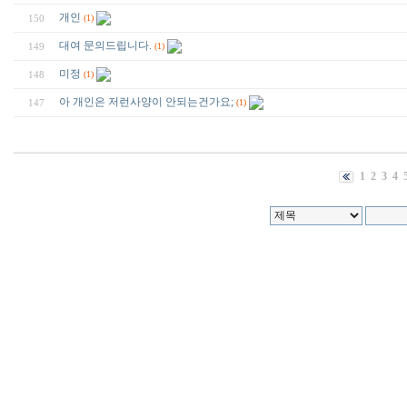
개인
150
(1)
대여 문의드립니다.
149
(1)
미정
148
(1)
아 개인은 저런사양이 안되는건가요;
147
(1)
1
2
3
4