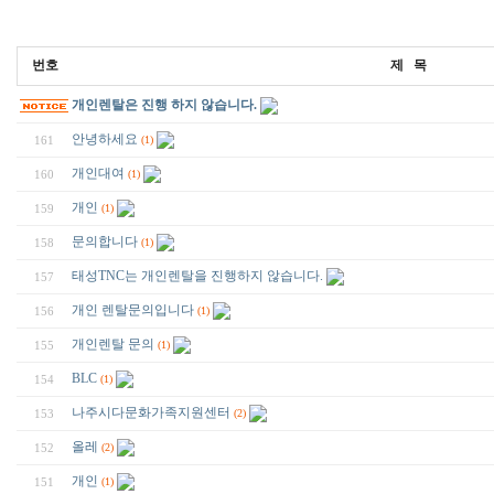
번호
제 목
개인렌탈은 진행 하지 않습니다.
안녕하세요
161
(1)
개인대여
160
(1)
개인
159
(1)
문의합니다
158
(1)
태성TNC는 개인렌탈을 진행하지 않습니다.
157
개인 렌탈문의입니다
156
(1)
개인렌탈 문의
155
(1)
BLC
154
(1)
나주시다문화가족지원센터
153
(2)
올레
152
(2)
개인
151
(1)