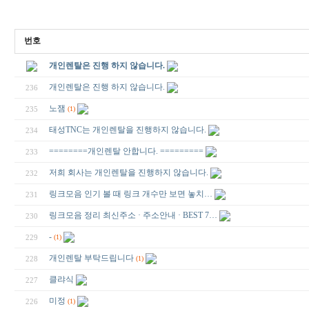
번호
개인렌탈은 진행 하지 않습니다.
개인렌탈은 진행 하지 않습니다.
236
노잼
235
(1)
태성TNC는 개인렌탈을 진행하지 않습니다.
234
========개인렌탈 안합니다. =========
233
저희 회사는 개인렌탈을 진행하지 않습니다.
232
링크모음 인기 볼 때 링크 개수만 보면 놓치…
231
링크모음 정리 최신주소 · 주소안내 · BEST 7…
230
-
229
(1)
개인렌탈 부탁드립니다
228
(1)
클랴식
227
미정
226
(1)