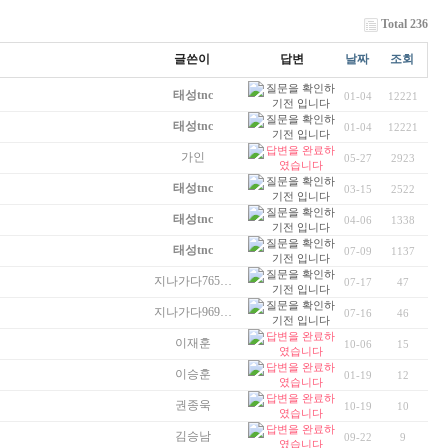
Total 236
글쓴이
답변
날짜
조회
태성tnc
01-04
12221
태성tnc
01-04
12221
가인
05-27
2923
태성tnc
03-15
2522
태성tnc
04-06
1338
태성tnc
07-09
1137
지나가다765…
07-17
47
지나가다969…
07-16
46
이재훈
10-06
15
이승훈
01-19
12
권종욱
10-19
10
김승남
09-22
9