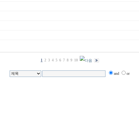
1
2
3
4
5
6
7
8
9
10
and
or