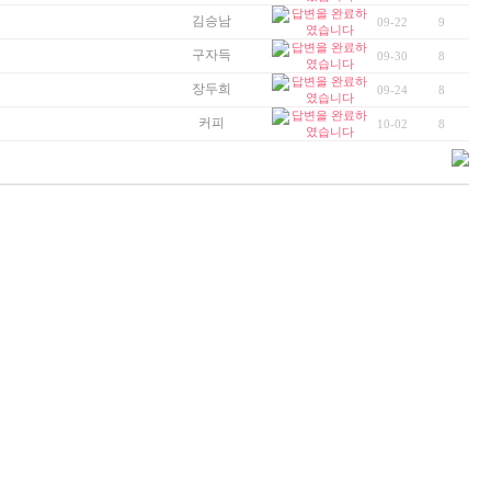
김승남
09-22
9
구자득
09-30
8
장두희
09-24
8
커피
10-02
8