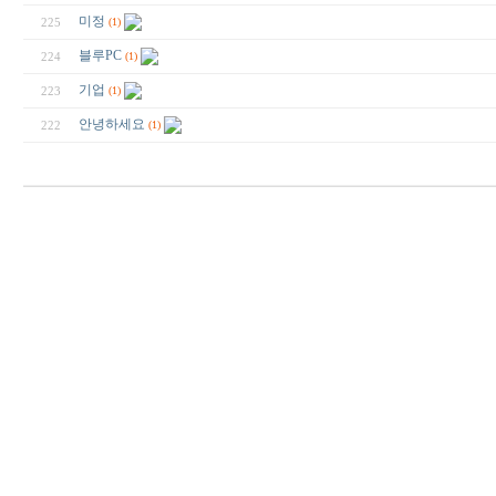
미정
225
(1)
블루PC
224
(1)
기업
223
(1)
안녕하세요
222
(1)