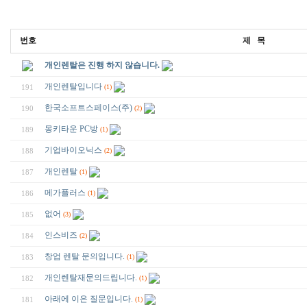
번호
제 목
개인렌탈은 진행 하지 않습니다.
개인렌탈입니다
191
(1)
한국소프트스페이스(주)
190
(2)
몽키타운 PC방
189
(1)
기업바이오닉스
188
(2)
개인렌탈
187
(1)
메가플러스
186
(1)
없어
185
(3)
인스비즈
184
(2)
창업 렌탈 문의입니다.
183
(1)
개인렌탈재문의드립니다.
182
(1)
아래에 이은 질문입니다.
181
(1)