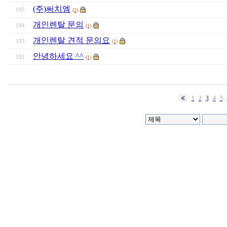
(주)써치엠
195
(2)
개인렌탈 문의
194
(1)
개인렌탈 견적 문의요
193
(1)
안녕하세요 ^^
192
(1)
1
2
3
4
5