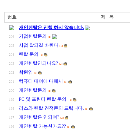
번호
제 목
개인렌탈은 진행 하지 않습니다.
기업렌탈문의
206
(1)
사업 잘되길 바란다
205
(1)
랜탈 문의
204
(1)
개인렌탈안되나요?
203
(2)
학원임
202
(3)
컴퓨터 대여에 대해서
201
(1)
개인렌탈문의
200
(1)
PC 및 프린터 렌탈 문의.
199
(1)
리스와 랜탈 견적문의 드립니다.
198
(1)
개인렌탈은 안되여?
197
(2)
개인렌탈 가능한가요??
196
(1)